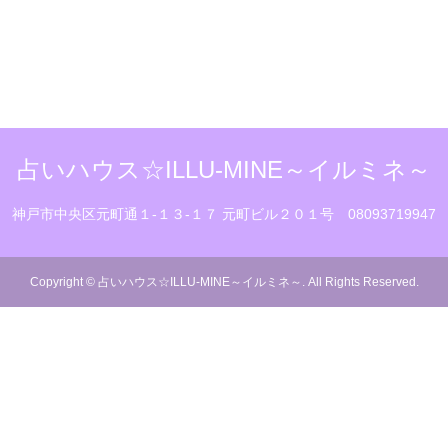
占いハウス☆ILLU-MINE～イルミネ～
神戸市中央区元町通１‐１３‐１７ 元町ビル２０１号
08093719947
Copyright
©
占いハウス☆ILLU-MINE～イルミネ～
. All Rights Reserved.