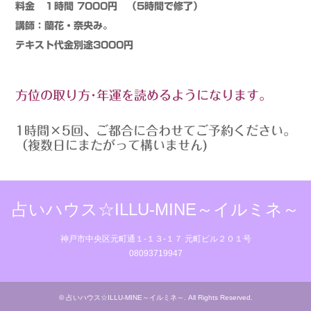
料金 １時間 7000円 （5時間で修了）
講師：蘭花・奈央み。
テキスト代金別途3000円
方位の取り方･年運を読めるようになります。
1時間×5回、ご都合に合わせてご予約ください。
（複数日にまたがって構いません)
占いハウス☆ILLU-MINE～イルミネ～
神戸市中央区元町通１‐１３‐１７ 元町ビル２０１号
08093719947
©
占いハウス☆ILLU-MINE～イルミネ～
. All Rights Reserved.