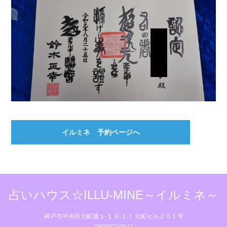
イルミネ 予約ページへ
占いハウス☆ILLU-MINE～イルミネ～
神戸市中央区元町通１‐１３‐１７ 元町ビル２０１号